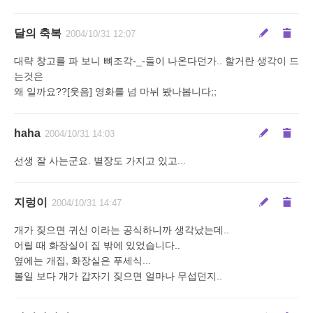
달의 축복
2004/10/31 12:07
대략 창고를 파 보니 뼈조각-_-들이 나온다던가.. 할거란 생각이 드
는것은
왜 일까요??[웃음] 영화를 넘 마뉘 봤나봅니다;;
haha
2004/10/31 14:03
선생 잘 사는군요. 별장도 가지고 있고...
지렁이
2004/10/31 14:47
개가 짖으면 귀신 이라는 공식하니까 생각났는데..
어릴 때 화장실이 집 밖에 있었습니다..
옆에는 개집, 화장실은 푸세식...
볼일 보다 개가 갑자기 짖으면 얼마나 무섭던지..