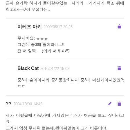
근데 손가락 하나가 들어갈수있는.. 자리라... 거기다가 욕조 뒤에
창고라는것이 무섭다는..
미케츠 아키
2009/08/17 20:25
무서버요; ㅠㅠㅠ
그런데 중3때 술이라니...!!
전 더 일찍.....(이봐,너 뭐야!!)
Black Cat
2010/01/22 15:03
중3때 술이아니라 중3 동창회니까 중3때 마신게아니겠죠?;
ㄷㄷ
??
2004/10/30 14:45
제가 어렸을때 바닷가에 가서있는데,개가 허공을 보고 짖더라고
요.
그래서 엄청 무서워 했는데,쥔아찌말씀이,그개 버릇이야.