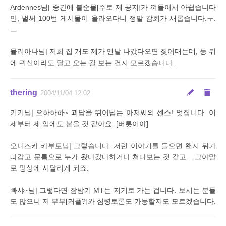
Ardennes님| 중간에 불순물[주로 제 공지]가 껴들어서 아쉽습니다
만, 벌써 100번 게시물이 올라오다니 정말 감회가 새롭습니다.ㅜ.
ㅡ
뮬리아나님| 저희 집 개도 제가 맨날 나갔다오면 짖어대는데, 등 뒤
에 귀신이라도 달고 오는 걸 보는 건지 모르겠습니다.
thering
2004/11/04 12:02
키키님| 으하하하~ 괴담을 뛰어넘는 아저씨의 센스! 멋집니다. 이
제부터 제 입에도 붙을 것 같아요. [버릇이야]
오니즈카 카부토님| 그렇습니다. 저런 이야기를 들으면 왠지 뒤가
따갑고 문틈으로 누가 왔다갔다하거나 쳐다보는 것 같고... 그야말
로 망상에 시달리게 되죠.
빠샤~님| 그렇다면 잠밤기 MT는 저기로 가는 겁니다. 보시는 분들
도 많으니 저 부부[커플?]와 심령토론도 가능할지도 모르겠습니다.