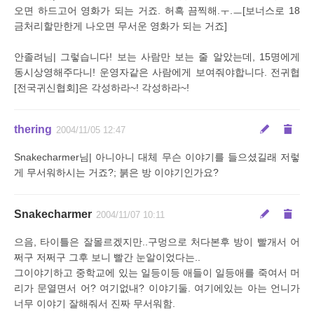
오면 하드고어 영화가 되는 거죠. 허흑 끔찍해.ㅜ.ㅡ[보너스로 18
금처리할만한게 나오면 무서운 영화가 되는 거죠]
안졸려님| 그렇습니다! 보는 사람만 보는 줄 알았는데, 15명에게
동시상영해주다니! 운영자같은 사람에게 보여줘야합니다. 전귀협
[전국귀신협회]은 각성하라~! 각성하라~!
thering
2004/11/05 12:47
Snakecharmer님| 아니아니 대체 무슨 이야기를 들으셨길래 저렇
게 무서워하시는 거죠?; 붉은 방 이야기인가요?
Snakecharmer
2004/11/07 10:11
으음, 타이틀은 잘몰르겠지만..구멍으로 처다본후 방이 빨개서 어
쩌구 저쩌구 그후 보니 빨간 눈알이었다는..
그이야기하고 중학교에 있는 일등이등 애들이 일등애를 죽여서 머
리가 문열면서 어? 여기없내? 이야기둘. 여기에있는 아는 언니가
너무 이야기 잘해줘서 진짜 무서워함.