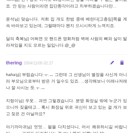
죠. 안 믿는 사람이라면 집단환각이라고 치부하겠습니다만...
윤석님| 맞습니다. 저희 집 개도 한밤 중에 베란다[고층임]쪽을 계
속 바라보고 있는데, 그럴때마다 왠지 으시시하게 느껴지죠.
달의 축복님| 어쩌면 모 핸드폰 영화처럼 벽에 사람의 뼈와 살이 발
라져있을 지도 모르는 일입니다.@_@
thering
2004/11/05 02:27
haha님| 부럽습니다.ㅜ.ㅡ 그런데 그 선생님이 별장을 사신게 아니
라 부모님으로부터 받은 거 일수도 있죠. ...생각해보니 이래나저래
나 잘 사시는 듯.ㅜ.ㅡ
지렁이님| 우웃... 과연 그렇겠습니다. 분명 화장실 밖에 누군가 있
으니까 짖을테고... 혹시 화장실 위로 귀신이 보고 있는 걸 개가 보
고 짖은 건 아닐까요?
아기까마귀님| 엇엇... 팔을 다치셨다니, 어서 쾌유하시길 바랍니