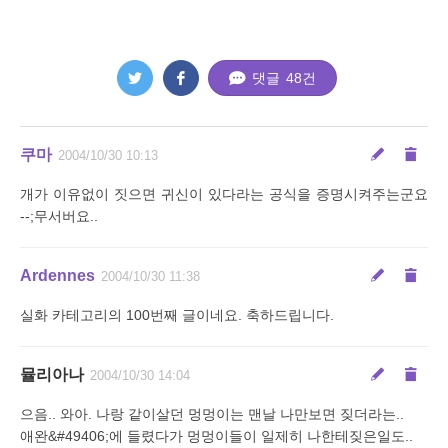
댓글
48
건
쿠마
2004/10/30 10:13
개가 이유없이 짓으면 귀신이 있다라는 공식을 증명시켜주는군요
--;무서버요..
Ardennes
2004/10/30 11:38
실화 카테고리의 100번째 글이네요. 축하드립니다.
뮬리아나
2004/10/30 14:04
으음.. 와아. 나랑 같이살던 멍멍이는 맨날 나만보면 짖더라는..
애완&#49406;에 들렸다가 멍멍이들이 일제히 나한테짖은일도..