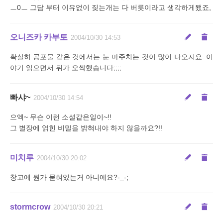
ㅡ0ㅡ 그담 부터 이유없이 짖는개는 다 버릇이라고 생각하게됐죠,
오니즈카 카부토
2004/10/30 14:53
확실히 공포물 같은 것에서는 눈 마주치는 것이 많이 나오지요. 이
야기 읽으면서 뒤가 오싹했습니다;;;;
빠샤~
2004/10/30 14:54
으엑~ 무슨 이런 소설같은일이~!!
그 별장에 얽힌 비밀을 밝혀내야 하지 않을까요?!!
미치루
2004/10/30 20:02
창고에 뭔가 묻혀있는거 아니에요?-_-;
stormcrow
2004/10/30 20:21