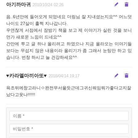
아기까마귀
2010/10/24 02:26
음..6년만에 들어오게 되었네요 더링님 잘 지내셨는지요^^ 어느덧
나이도 27살이 훌쩍 지나갑니다.
우연찮게 서점에서 잠밤기 책을 보고 제 이야기가 실린 것을 보니
먼가 새로운 느낌이 드네요^^
간만에 투고 글 하나 올리려고 하였으나 지금 올라오는 이야기들
보다는 무섭지 않은 내용이라 올리기가 좀 그래서 눈팅만 하고 있
습니다. 번창 하시고 늘 건강하세요^^
♥카라멜마끼아또♥
2016/04/14 19:17
욕조뒤에창고라니ㅇ완전무서울듯근데그귀신뭐임뭐가좋다고지잘
났다고웃나!!!!!!