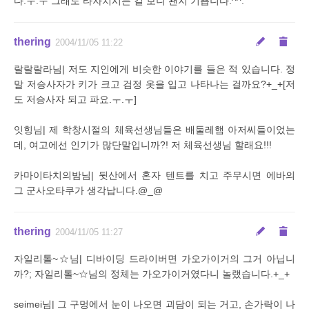
다.ㅜ.ㅜ 그래도 타자치시는 걸 보니 왠지 기쁩니다.^^:
thering
2004/11/05 11:22
랄랄랄라님| 저도 지인에게 비슷한 이야기를 들은 적 있습니다. 정
말 저승사자가 키가 크고 검정 옷을 입고 나타나는 걸까요?+_+[저
도 저승사자 되고 파요.ㅜ.ㅜ]
잇힝님| 제 학창시절의 체육선생님들은 배둘레햄 아저씨들이었는
데, 여고에선 인기가 많단말입니까?! 저 체육선생님 할래요!!!
카마이타치의밤님| 뒷산에서 혼자 텐트를 치고 주무시면 에바의
그 군사오타쿠가 생각납니다.@_@
thering
2004/11/05 11:27
자일리톨~☆님| 디바이딩 드라이버면 가오가이거의 그거 아닙니
까?; 자일리톨~☆님의 정체는 가오가이거였다니 놀랬습니다.+_+
seimei님| 그 구멍에서 눈이 나오면 괴담이 되는 거고, 손가락이 나