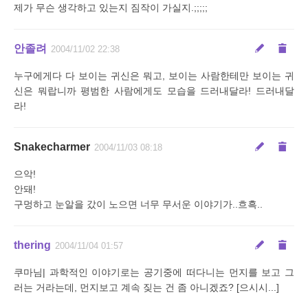
제가 무슨 생각하고 있는지 짐작이 가실지.;;;;;
안졸려
2004/11/02 22:38
누구에게다 다 보이는 귀신은 뭐고, 보이는 사람한테만 보이는 귀
신은 뭐랍니까 평범한 사람에게도 모습을 드러내달라! 드러내달
라!
Snakecharmer
2004/11/03 08:18
으악!
안돼!
구멍하고 눈알을 갔이 노으면 너무 무서운 이야기가..흐흑..
thering
2004/11/04 01:57
쿠마님| 과학적인 이야기로는 공기중에 떠다니는 먼지를 보고 그
러는 거라는데, 먼지보고 계속 짖는 건 좀 아니겠죠? [으시시...]