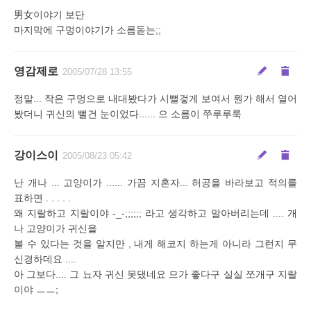
男女이야기 보단
마지막에 구멍이야기가 소름돋는;;
영감제로
2005/07/28 13:55
정말... 작은 구멍으로 내대봤다가 시뻘겋게 보여서 뭔가 해서 열어
봤더니 귀신의 뻘건 눈이었다...... 으 소름이 쭈루루룩
강이스이
2005/08/23 05:42
난 개나 ... 고양이가 ...... 가끔 지혼자... 허공을 바라보고 적의를
표하면 . . . . .
왜 지랄하고 지랄이야 -_-;;;;;; 라고 생각하고 말아버리는데 .... 개
나 고양이가 귀신을
볼 수 있다는 것을 알지만 , 내게 해코지 하는게 아니라 그런지 무
신경하데요 ....
아 그보다.... 그 뇨자 귀신 못댔네요 므가 좋다구 실실 쪼개구 지랄
이야 ㅡㅡ;