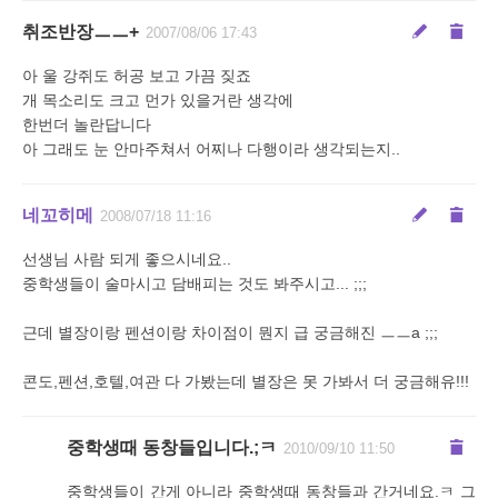
취조반장ㅡㅡ+
2007/08/06 17:43
아 울 강쥐도 허공 보고 가끔 짖죠
개 목소리도 크고 먼가 있을거란 생각에
한번더 놀란답니다
아 그래도 눈 안마주쳐서 어찌나 다행이라 생각되는지..
네꼬히메
2008/07/18 11:16
선생님 사람 되게 좋으시네요..
중학생들이 술마시고 담배피는 것도 봐주시고... ;;;
근데 별장이랑 펜션이랑 차이점이 뭔지 급 궁금해진 ㅡㅡa ;;;
콘도,펜션,호텔,여관 다 가봤는데 별장은 못 가봐서 더 궁금해유!!!
중학생때 동창들입니다.;ㅋ
2010/09/10 11:50
중학생들이 간게 아니라 중학생때 동창들과 간거네요.ㅋ 그