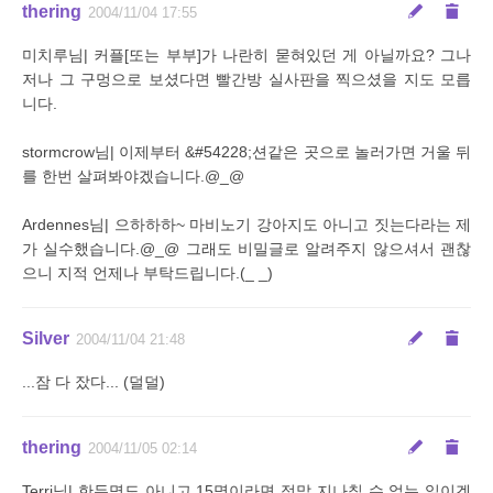
thering
2004/11/04 17:55
미치루님| 커플[또는 부부]가 나란히 묻혀있던 게 아닐까요? 그나
저나 그 구멍으로 보셨다면 빨간방 실사판을 찍으셨을 지도 모릅
니다.
stormcrow님| 이제부터 &#54228;션같은 곳으로 놀러가면 거울 뒤
를 한번 살펴봐야겠습니다.@_@
Ardennes님| 으하하하~ 마비노기 강아지도 아니고 짓는다라는 제
가 실수했습니다.@_@ 그래도 비밀글로 알려주지 않으셔서 괜찮
으니 지적 언제나 부탁드립니다.(_ _)
Silver
2004/11/04 21:48
...잠 다 잤다... (덜덜)
thering
2004/11/05 02:14
Terri님| 한두명도 아니고 15명이라면 정말 지나칠 수 없는 일이겠