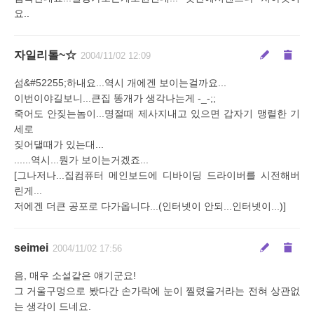
요..
자일리톨~☆
2004/11/02 12:09
섬&#52255;하내요...역시 개에겐 보이는걸까요...
이번이야길보니...큰집 똥개가 생각나는게 -_-;;
죽어도 안짖는놈이...명절때 제사지내고 있으면 갑자기 맹렬한 기
세로
짖어댈때가 있는대...
......역시...뭔가 보이는거겠죠...
[그나저나...집컴퓨터 메인보드에 디바이딩 드라이버를 시전해버
린게...
저에겐 더큰 공포로 다가옵니다...(인터넷이 안되...인터넷이...)]
seimei
2004/11/02 17:56
음, 매우 소설같은 얘기군요!
그 거울구멍으로 봤다간 손가락에 눈이 찔렸을거라는 전혀 상관없
는 생각이 드네요.