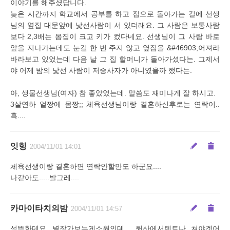
이야기를 해주셨답니다.
늦은 시간까지 학교에서 공부를 하고 집으로 돌아가는 길에 선생
님의 옆집 대문앞에 낯선사람이 서 있더래요. 그 사람은 보통사람
보다 2,3배는 몸집이 크고 키가 컸다네요. 선생님이 그 사람 바로
앞을 지나가는데도 눈길 한 번 주지 않고 옆집을 &#46903;어져라
바라보고 있었는데 다음 날 그 집 할머니가 돌아가셨다는. 그제서
야 어제 밤의 낯선 사람이 저승사자가 아니였을까 했다는.
아, 생물선생님(여자) 참 좋았었는데. 말씀도 재미나게 잘 하시고.
3살연하 얼짱에 몸짱;; 체육선생님이랑 결혼하신후로는 연락이..
흑....
잇힝
2004/11/01 14:01
체육선생이랑 결혼하면 연락안할만도 하군요....
나같아도.....발그레....
카마이타치의밤
2004/11/01 14:57
섬뜩한데요...별장가보는게소원인데... 뒷산에서텐트나 쳐야겟어