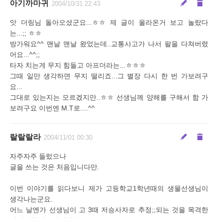
아기까마귀
2004/10/31 22:43
앗 더링님 돌아오셨군요...ㅎㅎ 제 글이 올라온거 보고 놀랐다
는...;; ㅎㅎ
방가워요^^ 맨날 맨날 왔었는데..교통사고가 나서 팔을 다쳐버렸
어요...^^;;
타자 치는게 무지 힘들고 아프더라는...ㅎㅎㅎ
그때 일만 생각하면 무지 떨리죠...그 별장 다시 한 번 가보려구
요...
그대로 있는지는 모르겠지만..ㅎㅎ 선생님께 양해를 구해서 함 가
보려구요 이번엔 M.T로....^^
랄랄랄라
2004/11/01 00:30
자주자주 들렀으나
글을 쓰는 것은 처음입니다만.
이번 이야기를 읽다보니 제가 고등학교1학년때의 생물선생님이
생각나는군요.
어느 날엔가 선생님이 고 3때 저승사자로 추정;;되는 것을 목격한