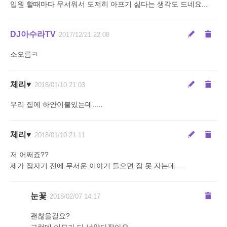
입원 할때마다 무서워서 도저히 아프기 싫다는 생각도 드네요...
DJ아수라TV
2017/12/21 22:08
소오름ㅋ
체리♥
2018/01/10 21:03
우리 집에 하얀이불있는데.....
체리♥
2018/01/10 21:11
저 어쩌죠??
제가 잠자기 전에 무서운 이야기 들으면 잠 못 자는데....
눈꽃
2018/02/07 14:17
괜찮을걸요?