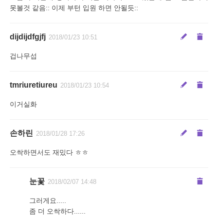
못볼것 같음:: 이제 부턴 입원 하면 안될듯::
dijdijdfgjfj
2018/01/23 10:51
겁나무섭
tmriuretiureu
2018/01/23 10:54
이거실화
손하린
2018/01/28 17:26
오싹하면서도 재밌다 ㅎㅎ
눈꽃
2018/02/07 14:48
그러게요.....
좀 더 오싹하다......