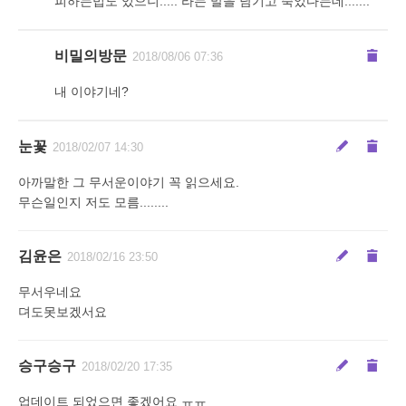
피하는법도 있으니..... 라는 말을 남기고 죽었다는데.......
비밀의방문
2018/08/06 07:36
내 이야기네?
눈꽃
2018/02/07 14:30
아까말한 그 무서운이야기 꼭 읽으세요.
무슨일인지 저도 모름........
김윤은
2018/02/16 23:50
무서우네요
뎌도못보겠서요
승구승구
2018/02/20 17:35
업데이트 되었으면 좋겠어요 ㅠㅠ