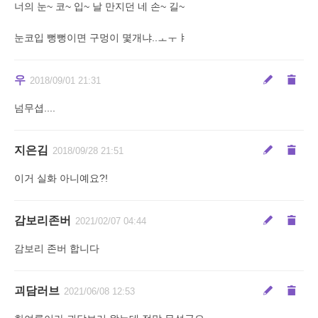
너의 눈~ 코~ 입~ 날 만지던 네 손~ 길~
눈코입 뻥뻥이면 구멍이 몇개냐..ㅗㅜㅑ
우
2018/09/01 21:31
넘무셥....
지은김
2018/09/28 21:51
이거 실화 아니예요?!
감보리존버
2021/02/07 04:44
감보리 존버 합니다
괴담러브
2021/06/08 12:53