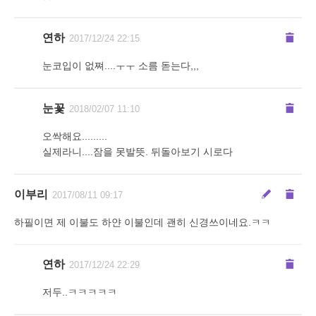
연하
2017/12/24 22:15
눈코입이 없쪄....ㅜㅜ 소름 돋는다,,,
눈꽃
2018/02/07 11:10
오싹해요.........
실제라니....잠을 못발뜻. 뒤돌아보기 시로다
이부리
2017/08/11 09:17
하필이면 제 이불도 하얀 이불인데 괜히 신경쓰이네요.ㅋㅋ
연하
2017/12/24 22:29
저두..ㅋㅋㅋㅋㅋ