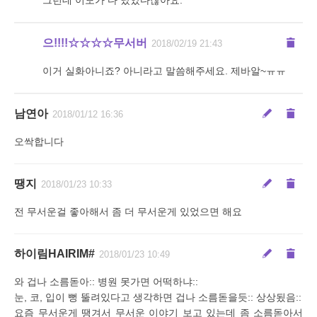
그런데 이모가 다 났았다잖아요.
으!!!!☆☆☆☆무서버
2018/02/19 21:43
이거 실화아니죠? 아니라고 말씀해주세요. 제바알~ㅠㅠ
남연아
2018/01/12 16:36
오싹합니다
땡지
2018/01/23 10:33
전 무서운걸 좋아해서 좀 더 무서운게 있었으면 해요
하이림HAIRIM#
2018/01/23 10:49
와 겁나 소름돋아:: 병원 못가면 어떡하냐::
눈, 코, 입이 뻥 뚤려있다고 생각하면 겁나 소름돋을듯:: 상상됬음::
요즘 무서운게 땡겨서 무서운 이야기 보고 있는데 좀 소름돋아서