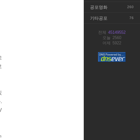
공포영화
260
기타공포
76
전체
45149552
오늘
2560
어제
5922
고
로
있
.
V
수