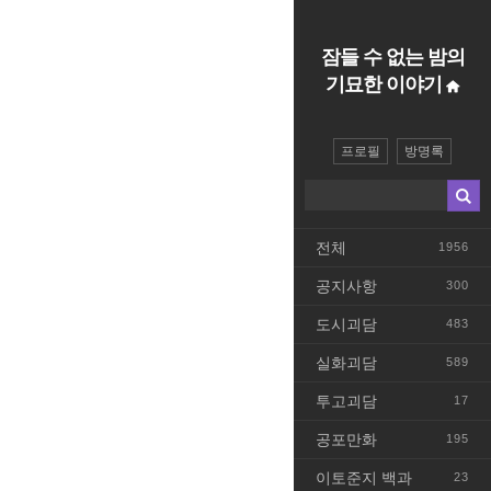
잠들 수 없는 밤의
기묘한 이야기
프로필
방명록
전체
1956
공지사항
300
도시괴담
483
실화괴담
589
투고괴담
17
공포만화
195
이토준지 백과
23