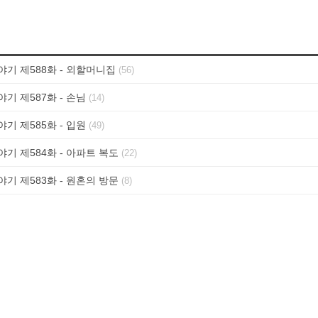
기 제588화 - 외할머니집
(56)
기 제587화 - 손님
(14)
기 제585화 - 입원
(49)
기 제584화 - 아파트 복도
(22)
기 제583화 - 원혼의 방문
(8)