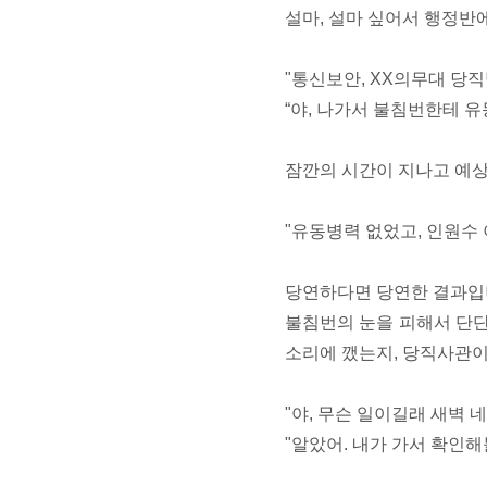
설마, 설마 싶어서 행정반
"통신보안, XX의무대 당직
“야, 나가서 불침번한테 유
잠깐의 시간이 지나고 예
"유동병력 없었고, 인원수 
당연하다면 당연한 결과입니
불침번의 눈을 피해서 단
소리에 깼는지, 당직사관
"야, 무슨 일이길래 새벽 
"알았어. 내가 가서 확인해