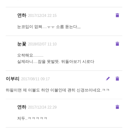
연하
2017/12/24 22:15
눈코입이 없쪄....ㅜㅜ 소름 돋는다,,,
눈꽃
2018/02/07 11:10
오싹해요.........
실제라니....잠을 못발뜻. 뒤돌아보기 시로다
이부리
2017/08/11 09:17
하필이면 제 이불도 하얀 이불인데 괜히 신경쓰이네요.ㅋㅋ
연하
2017/12/24 22:29
저두..ㅋㅋㅋㅋㅋ