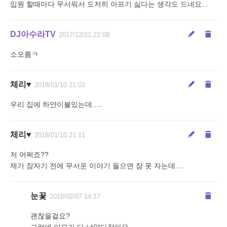
입원 할때마다 무서워서 도저히 아프기 싫다는 생각도 드네요...
DJ아수라TV
2017/12/21 22:08
소오름ㅋ
체리♥
2018/01/10 21:03
우리 집에 하얀이불있는데.....
체리♥
2018/01/10 21:11
저 어쩌죠??
제가 잠자기 전에 무서운 이야기 들으면 잠 못 자는데....
눈꽃
2018/02/07 14:17
괜찮을걸요?