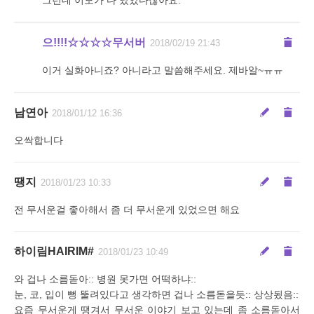
그런데 이모가 다 났았다잖아요.
으!!!!☆☆☆☆무서버
2018/02/19 21:43
이거 실화아니죠? 아니라고 말씀해주세요. 제바알~ㅠㅠ
남연아
2018/01/12 16:36
오싹합니다
땡지
2018/01/23 10:33
전 무서운걸 좋아해서 좀 더 무서운게 있었으면 해요
하이림HAIRIM#
2018/01/23 10:49
와 겁나 소름돋아:: 병원 못가면 어떡하냐::
눈, 코, 입이 뻥 뚤려있다고 생각하면 겁나 소름돋을듯:: 상상됬음::
요즘 무서운게 땡겨서 무서운 이야기 보고 있는데 좀 소름돋아서