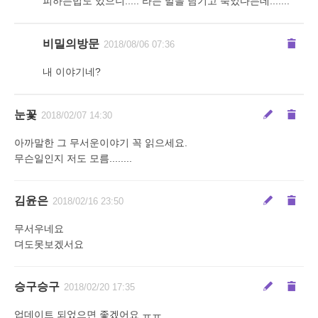
피하는법도 있으니..... 라는 말을 남기고 죽었다는데.......
비밀의방문
2018/08/06 07:36
내 이야기네?
눈꽃
2018/02/07 14:30
아까말한 그 무서운이야기 꼭 읽으세요.
무슨일인지 저도 모름........
김윤은
2018/02/16 23:50
무서우네요
뎌도못보겠서요
승구승구
2018/02/20 17:35
업데이트 되었으면 좋겠어요 ㅠㅠ