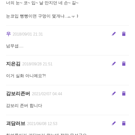
너의 눈~ 코~ 입~ 날 만지던 네 손~ 길~
눈코입 뻥뻥이면 구멍이 몇개냐..ㅗㅜㅑ
우
2018/09/01 21:31
넘무셥....
지은김
2018/09/28 21:51
이거 실화 아니예요?!
감보리존버
2021/02/07 04:44
감보리 존버 합니다
괴담러브
2021/06/08 12:53