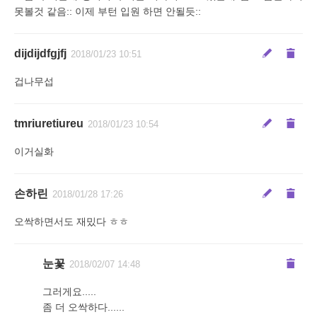
못볼것 같음:: 이제 부턴 입원 하면 안될듯::
dijdijdfgjfj
2018/01/23 10:51
겁나무섭
tmriuretiureu
2018/01/23 10:54
이거실화
손하린
2018/01/28 17:26
오싹하면서도 재밌다 ㅎㅎ
눈꽃
2018/02/07 14:48
그러게요.....
좀 더 오싹하다......