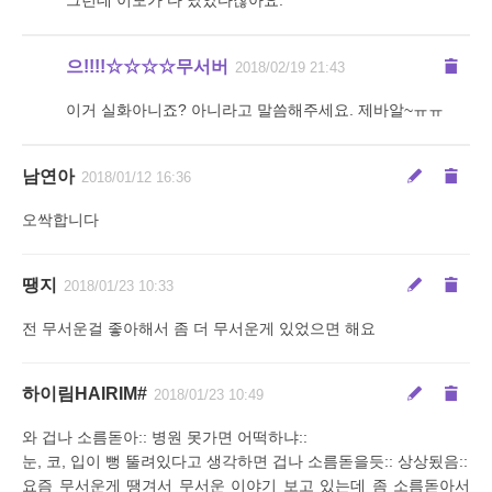
그런데 이모가 다 났았다잖아요.
으!!!!☆☆☆☆무서버
2018/02/19 21:43
이거 실화아니죠? 아니라고 말씀해주세요. 제바알~ㅠㅠ
남연아
2018/01/12 16:36
오싹합니다
땡지
2018/01/23 10:33
전 무서운걸 좋아해서 좀 더 무서운게 있었으면 해요
하이림HAIRIM#
2018/01/23 10:49
와 겁나 소름돋아:: 병원 못가면 어떡하냐::
눈, 코, 입이 뻥 뚤려있다고 생각하면 겁나 소름돋을듯:: 상상됬음::
요즘 무서운게 땡겨서 무서운 이야기 보고 있는데 좀 소름돋아서