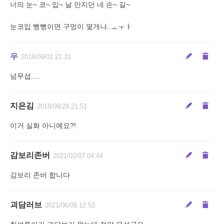
너의 눈~ 코~ 입~ 날 만지던 네 손~ 길~
눈코입 뻥뻥이면 구멍이 몇개냐..ㅗㅜㅑ
우
2018/09/01 21:31
넘무셥....
지은김
2018/09/28 21:51
이거 실화 아니예요?!
감보리존버
2021/02/07 04:44
감보리 존버 합니다
괴담러브
2021/06/08 12:53