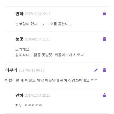
연하
2017/12/24 22:15
눈코입이 없쪄....ㅜㅜ 소름 돋는다,,,
눈꽃
2018/02/07 11:10
오싹해요.........
실제라니....잠을 못발뜻. 뒤돌아보기 시로다
이부리
2017/08/11 09:17
하필이면 제 이불도 하얀 이불인데 괜히 신경쓰이네요.ㅋㅋ
연하
2017/12/24 22:29
저두..ㅋㅋㅋㅋㅋ