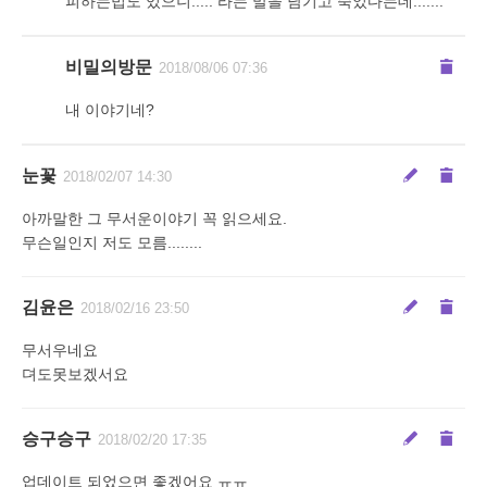
피하는법도 있으니..... 라는 말을 남기고 죽었다는데.......
비밀의방문
2018/08/06 07:36
내 이야기네?
눈꽃
2018/02/07 14:30
아까말한 그 무서운이야기 꼭 읽으세요.
무슨일인지 저도 모름........
김윤은
2018/02/16 23:50
무서우네요
뎌도못보겠서요
승구승구
2018/02/20 17:35
업데이트 되었으면 좋겠어요 ㅠㅠ