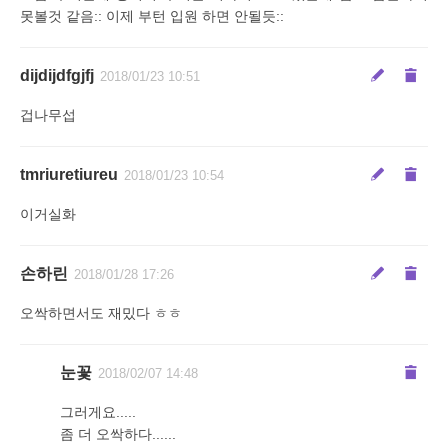
못볼것 같음:: 이제 부턴 입원 하면 안될듯::
dijdijdfgjfj
2018/01/23 10:51
겁나무섭
tmriuretiureu
2018/01/23 10:54
이거실화
손하린
2018/01/28 17:26
오싹하면서도 재밌다 ㅎㅎ
눈꽃
2018/02/07 14:48
그러게요.....
좀 더 오싹하다......