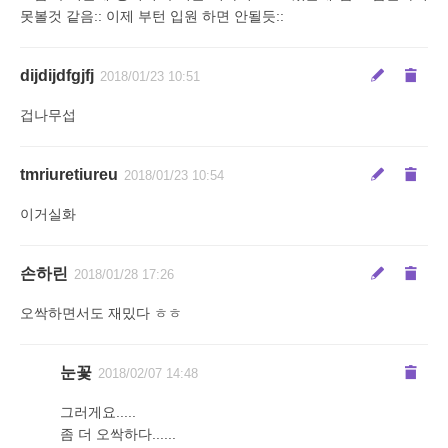
못볼것 같음:: 이제 부턴 입원 하면 안될듯::
dijdijdfgjfj
2018/01/23 10:51
겁나무섭
tmriuretiureu
2018/01/23 10:54
이거실화
손하린
2018/01/28 17:26
오싹하면서도 재밌다 ㅎㅎ
눈꽃
2018/02/07 14:48
그러게요.....
좀 더 오싹하다......