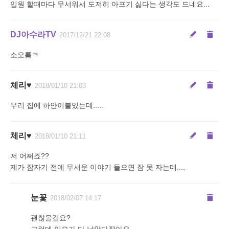
입원 할때마다 무서워서 도저히 아프기 싫다는 생각도 드네요...
DJ아수라TV
2017/12/21 22:08
소오름ㅋ
체리♥
2018/01/10 21:03
우리 집에 하얀이불있는데.....
체리♥
2018/01/10 21:11
저 어쩌죠??
제가 잠자기 전에 무서운 이야기 들으면 잠 못 자는데....
눈꽃
2018/02/07 14:17
괜찮을걸요?