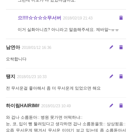
그런데 이모가 다 났았다잖아요.
으!!!!☆☆☆☆무서버
2018/02/19 21:43
이거 실화아니죠? 아니라고 말씀해주세요. 제바알~ㅠㅠ
남연아
2018/01/12 16:36
오싹합니다
땡지
2018/01/23 10:33
전 무서운걸 좋아해서 좀 더 무서운게 있었으면 해요
하이림HAIRIM#
2018/01/23 10:49
와 겁나 소름돋아:: 병원 못가면 어떡하냐::
눈, 코, 입이 뻥 뚤려있다고 생각하면 겁나 소름돋을듯:: 상상됬음::
요즘 무서운게 땡겨서 무서운 이야기 보고 있는데 좀 소름돋아서