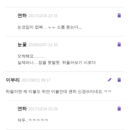
연하
2017/12/24 22:15
눈코입이 없쪄....ㅜㅜ 소름 돋는다,,,
눈꽃
2018/02/07 11:10
오싹해요.........
실제라니....잠을 못발뜻. 뒤돌아보기 시로다
이부리
2017/08/11 09:17
하필이면 제 이불도 하얀 이불인데 괜히 신경쓰이네요.ㅋㅋ
연하
2017/12/24 22:29
저두..ㅋㅋㅋㅋㅋ