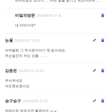
피하는법도 있으니..... 라는 말을 남기고 죽었다는데.......
비밀의방문
2018/08/06 07:36
내 이야기네?
눈꽃
2018/02/07 14:30
아까말한 그 무서운이야기 꼭 읽으세요.
무슨일인지 저도 모름........
김윤은
2018/02/16 23:50
무서우네요
뎌도못보겠서요
승구승구
2018/02/20 17:35
업데이트 되었으면 좋겠어요 ㅠㅠ