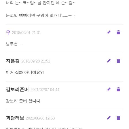
너의 눈~ 코~ 입~ 날 만지던 네 손~ 길~
눈코입 뻥뻥이면 구멍이 몇개냐..ㅗㅜㅑ
우
2018/09/01 21:31
넘무셥....
지은김
2018/09/28 21:51
이거 실화 아니예요?!
감보리존버
2021/02/07 04:44
감보리 존버 합니다
괴담러브
2021/06/08 12:53