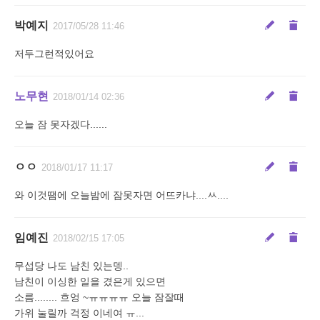
박예지
2017/05/28 11:46
저두그런적있어요
노무현
2018/01/14 02:36
오늘 잠 못자겠다......
ㅇㅇ
2018/01/17 11:17
와 이것땜에 오늘밤에 잠못자면 어뜨카냐....ㅆ....
임예진
2018/02/15 17:05
무섭당 나도 남친 있는뎅..
남친이 이싱한 일을 겼은게 있으면
소름........ 흐엉 ~ㅠㅠㅠㅠ 오늘 잠잘때
가위 눌릴까 걱정 이네여 ㅠ...