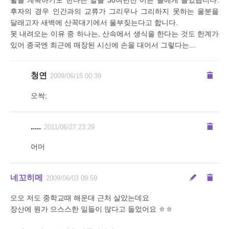
활을 계속하기도 한다는 말을 30여년전 어른 들에게 들었습니다.
후자의 경우 인간과의 교류가 그리우나 그리하지 못하는 울분을
달래고자 새벽에 산꼭대기에서 울부짖는다고 합니다.
못 내려오는 이유 중 하나는, 산속에서 생식을 한다는 것도 한계가
있어 종국엔 최근에 매장된 시신에 손을 대어서 그렇다는...
청연
2009/06/15 00:39
오싹;
.....
2011/06/27 23:29
어머
네꼬히메
2009/06/03 09:59
오오 저도 중학교때 해운대 근처 살았는데요
장산에 뭔가 으스스한 일들이 많다고 들었어요 ㅎㅎ