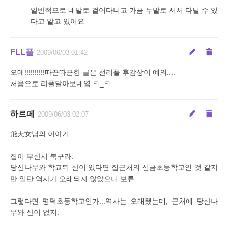
일반적으로 네발로 걸어다니고 가끔 두발로 서서 다닐 수 있
다고 알고 있어요
FLL플
2009/06/03 01:42
오메!!!!!!!!!!따끈따끈한 글은 선리플 후감상이 예의....
처음으로 리플달아보네염 ㅋ_ㅋ
하르페
2009/06/03 02:07
飛天女님의 이야기...
집이 부산시 북구라.
당산나무와 학교뒤 산이 있다면 집근처의 신금초등학교인 것 같지
만 일단 역사가 오래되지 않았으니 보류.
그렇다면 명덕초등학교인가...역사는 오래됐는데, 근처에 당산나
무와 산이 없지.