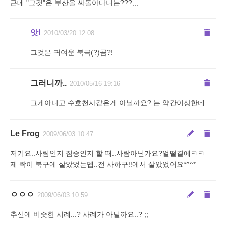
근데 "그것"은 부산을 싸돌아다니는???;;;
앗!
2010/03/20 12:08
그것은 귀여운 북극(?)곰?!
그러니까..
2010/05/16 19:16
그게아니고 수호천사같은게 아닐까요? 는 약간이상한데
Le Frog
2009/06/03 10:47
저기요..사림인지 짐승인지 할 때..사람아닌가요?얼떨결에ㅋㅋ
제 짝이 북구에 살았었는뎁..전 사하구!!에서 살았었어요*^^*
ㅇㅇㅇ
2009/06/03 10:59
추신에 비슷한 시례...? 사례가 아닐까요..? ;;