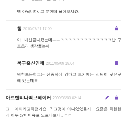
뻥 아닙니다. 그 분한테 물어보시죠.
헐
2010/07/21 17:09
아...내신금나왔는데ㅡㅡㅋㅋㅋㅋㅋㅋㅋㅋㅋㅋㅋㅋㅋ난 구
포초라 생각했는데
북구출신인데
2011/05/09 19:04
덕천초등학교는 산중턱에 있다고 보기에는 상당히 낮은곳
에 있는데요
아르헨티나백브레이커
2009/06/03 02:14
그... 예티라고하던가요...? 그것이 아니었었을지... 요즘은 희한한
게 하두 많이이슈로 오르다보니.. ㄷㄷ