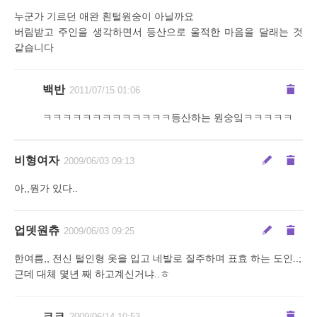
누군가 기르던 애완 흰털원숭이 아닐까요
버림받고 주인을 생각하면서 등산으로 울적한 마음을 달래는 것
같습니다
백반
2011/07/15 01:06
ㅋㅋㅋㅋㅋㅋㅋㅋㅋㅋㅋㅋㅋ등산하는 원숭잌ㅋㅋㅋㅋㅋ
비형여자
2009/06/03 09:13
아,,뭔가 있다..
업뎃원츄
2009/06/03 09:25
한여름,, 전신 털인형 옷을 입고 네발로 질주하며 표효 하는 도인..;
근데 대체 몇년 째 하고계신거냐..ㅎ
ㅋㅋ