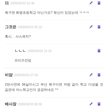
11
2009/06/03 02:46
북구면 화명초등학교 아닌가요? 뒷산이 있었는데 ㅋㅋㅋ
그것은
2009/06/03 05:18
혹시... 사스콰치?
ㄴㄴㄴ
2009/06/04 15:20
프리즈칸임
비얌
2009/06/03 07:05
2번사연에 36살이시고 부산 북구이면 저랑 같이 학교 다녔을 것
같은데 어느학교인지 궁금하네요 ^^
배사장
2009/06/03 08:00