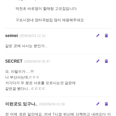
덕천초 바로옆이 할매랑 고모집입니다
구포시장내 장터국밥집 많이 애용해주세요
seimei
2009/06/03 22:10
같은 곳에 사시는 분인가...
SECRET
2009/06/04 00:47
오, 이럴수가.....!!!
나 부산사는데,ㄷㄷㄷ
거기다가 두 분은 서로를 모르시는것 같은데
같은걸 봤다니...ㄷㄷㄷㄷ
이런곳도 있구나..
2009/06/04 01:09
전 어제 겪은 일인데요..저녁 7시경 뒤산에 산책하고 내려오다 이