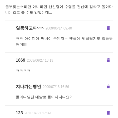
울부짖는소리만 아니라면 산신령이 수염을 전신에 감싸고 돌아다
니는걸로 볼 수도 있었는데...
일등하고파~~~
2009/06/14 09:40
ㅋㅋ 아이디어 쩌네여 근데저는 댓글에 댓글달기도 일등못
해여!!!!!
1869
2009/06/27 13:19
ㅋㅋㅋㅋ
지나가는행인
2009/07/13 16:56
돌아다닐땐 네발로 돌아다니나요?
123
2011/07/21 17:39