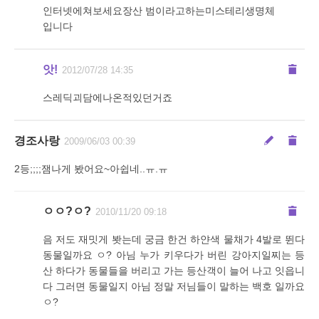
인터넷에쳐보세요장산 범이라고하는미스테리생명체
입니다
앗!
2012/07/28 14:35
스레딕괴담에나온적있던거죠
경조사랑
2009/06/03 00:39
2등;;;;잼나게 봤어요~아쉽네..ㅠ.ㅠ
ㅇㅇ?ㅇ?
2010/11/20 09:18
음 저도 재밋게 봣는데 궁금 한건 하얀색 물채가 4발로 뛴다
동물일까요 ㅇ? 아님 누가 키우다가 버린 강아지일찌는 등
산 하다가 동물들을 버리고 가는 등산객이 늘어 나고 잇읍니
다 그러면 동물일지 아님 정말 저님들이 말하는 백호 일까요
ㅇ?