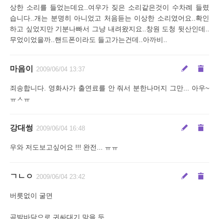
상한 소리를 들었는데요..여우가 짖은 소리같은것이 수차례 들렸
습니다..개는 분명히 아니었고 처음듣는 이상한 소리였어요..확인
하고 싶었지만 기분나빠서 그냥 내려왔지요..창원 도청 뒷산인데..
무었이었을까..핸드폰이라도 들고가는건데..아까비..
마음이
2009/06/04 13:37
죄송합니다. 영화사가 출연료를 안 줘서 분한나머지 그만... 아우~
ㅠㅅㅠ
강대썽
2009/06/04 16:48
우와 저도보고싶어요 !!! 완전... ㅠㅠ
ㄱㄴㅇ
2009/06/04 23:42
버릇없이 굴면
곰발바닥으로 귀싸대기 맞을 듯