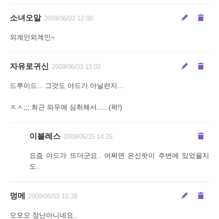
소녀오알
2009/06/03 12:00
외계인외계인~
자유로귀신
2009/06/03 13:02
드루이드... 그것도 야드가 아닐런지...
ㅈㅅ;;; 최근 와우에 심취해서......(퍽!)
이블레스
2009/06/15 14:25
요즘 야드가 뜨더군요.. 어쩌면 은신팟이 주변에 있었을지
도..
멍메
2009/06/03 15:39
오오오 장난아니네요..