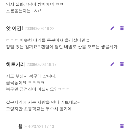
역시 실화괴담이 짱이에여 ㅋㅋ
소름돋는다는+ㅅ+!
앗 이건!
2009/06/03 16:22
ㄷㄷㄷ 비슷한 얘기를 두분이셔 올리셨다면;;;
정말 있는 걸까요? 흰털이 달린 네발로 산을 오르는 생물체가...
히토키리
2009/06/03 18:17
저도 부산시 북구에 삽니다.
금곡동이요 ㅋㅋㅋㅋ
북구면 금정산이 아닐까요? ㅋㅋㅋ
같은지역에 사는 사람을 만나 기쁘네요~
그렇지만 초등학교는 무수히 않기에..
헐
2010/07/21 17:13