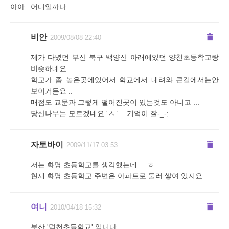
아아...어디일까나.
비안
2009/08/08 22:40
제가 다녔던 부산 북구 백양산 아래에있던 양천초등학교랑
비슷하네요 ..
학교가 좀 높은곳에있어서 학교에서 내려와 큰길에서는안
보이거든요 ..
매점도 교문과 그렇게 떨어진곳이 있는것도 아니고 ...
당산나무는 모르겠네요 'ㅅ ' .. 기억이 잘-_-;
자토바이
2009/11/17 03:53
저는 화명 초등학교를 생각했는데.....ㅎ
현재 화명 초등학교 주변은 아파트로 둘러 쌓여 있지요
여니
2010/04/18 15:32
부산 '덕천초등학교' 입니다.