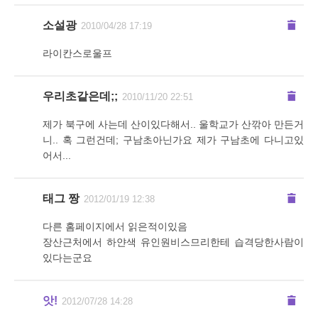
소설광
2010/04/28 17:19
라이칸스로울프
우리초같은데;;
2010/11/20 22:51
제가 북구에 사는데 산이있다해서.. 울학교가 산깎아 만든거
니.. 혹 그런건데; 구남초아닌가요 제가 구남초에 다니고있
어서...
태그 짱
2012/01/19 12:38
다른 홈페이지에서 읽은적이있음
장산근처에서 하얀색 유인원비스므리한테 습격당한사람이
있다는군요
앗!
2012/07/28 14:28