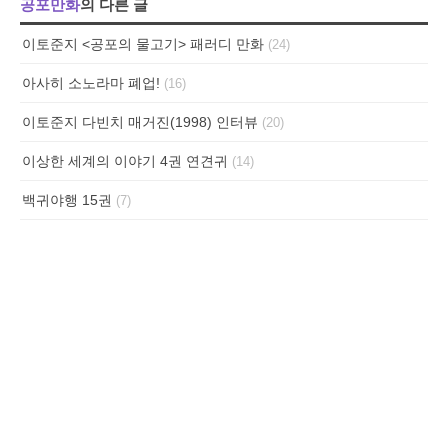
공포만화
의 다른 글
이토준지 <공포의 물고기> 패러디 만화
(24)
아사히 소노라마 폐업!
(16)
이토준지 다빈치 매거진(1998) 인터뷰
(20)
이상한 세계의 이야기 4권 연견귀
(14)
백귀야행 15권
(7)