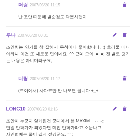
더링
2007/06/20 11:15
난 조안 때문에 별순검도 닥본사했지.
루나
2007/06/20 00:01
조안씨는 연기를 참 잘해서 무척이나 좋아합니다. :) 호러물 매니
아라니 이건 또 새로운 면이네요. ^^ 근데 므이..=_=; 전 별로 땡기
는 내용은 아니더라구요;
더링
2007/06/20 11:17
(므이에서) 사다코만 안 나오면 됩니다.+_+
LONG10
2007/06/20 01:16
조안이 누군지 알게된건 군대에서 본 MAXIM... -ㅛ-;;;
만일 만화가가 되었다면 미인 만화가라고 소문나고
사인회에는 줄이 길게 섰겠군요. ^^;