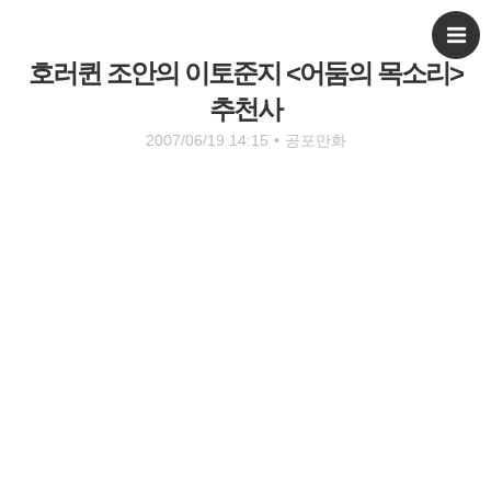
호러퀸 조안의 이토준지 <어둠의 목소리>
추천사
2007/06/19 14:15
•
공포만화