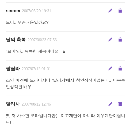
seimei
2007/06/20 19:31
므이...무슨내용일까요?
달의 축복
2007/06/23 07:56
"므이"라.. 독특한 제목이네요^^a
랄랄라
2007/07/12 01:01
조안 예전에 드라마시티 '달리기'에서 참인상적이었는데.. 아무튼
인상적인 배우..
알리사
2007/08/12 12:46
엣 저 사소한 오타입니다만(.. 여고계단이 아니라 여우계단이랍니
다(..