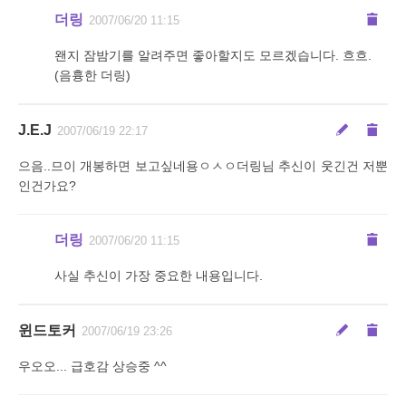
더링
2007/06/20 11:15
왠지 잠밤기를 알려주면 좋아할지도 모르겠습니다. 흐흐.
(음흉한 더링)
J.E.J
2007/06/19 22:17
으음..므이 개봉하면 보고싶네용ㅇㅅㅇ더링님 추신이 웃긴건 저뿐
인건가요?
더링
2007/06/20 11:15
사실 추신이 가장 중요한 내용입니다.
윈드토커
2007/06/19 23:26
우오오... 급호감 상승중 ^^