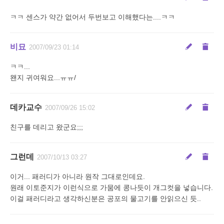
ㅋㅋ 센스가 약간 없어서 두번보고 이해했다는....ㅋㅋ
비묘
2007/09/23 01:14
ㅋㅋ...
왠지 귀여워요...ㅠㅠ/
데카교수
2007/09/26 15:02
친구를 데리고 왔군요;;;
그런데
2007/10/13 03:27
이거... 패러디가 아니라 원작 그대로인데요.
원래 이토준지가 이런식으로 가뭄에 콩나듯이 개그컷을 넣습니다.
이걸 패러디라고 생각하신분은 공포의 물고기를 안읽으신 듯..