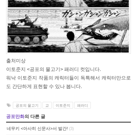
출처미상
이토준지 <공포의 물고기> 패러디 컷입니다.
워낙 이토준지 작품의 캐릭터들이 독특해서 캐릭터만으로
도 간단하게 표현할 수 있나 봅니다.
공포의 물고기
교
이토준지
패러디
공포만화
의 다른 글
네무키 <아사히 신문사>서 발간!
(3)