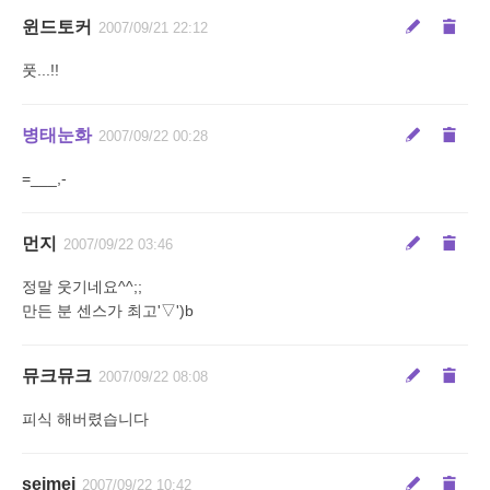
윈드토커
2007/09/21 22:12
풋...!!
병태눈화
2007/09/22 00:28
=___,-
먼지
2007/09/22 03:46
정말 웃기네요^^;;
만든 분 센스가 최고'▽')b
뮤크뮤크
2007/09/22 08:08
피식 해버렸습니다
seimei
2007/09/22 10:42