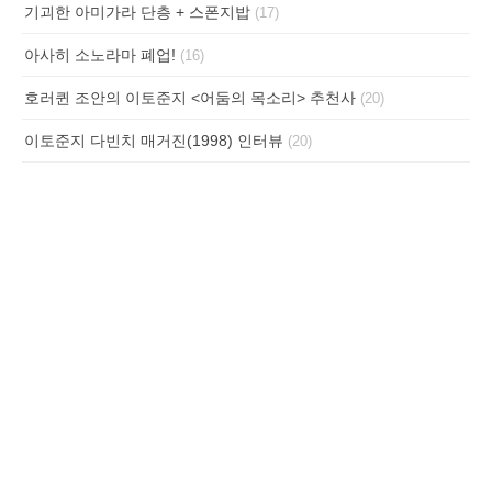
기괴한 아미가라 단층 + 스폰지밥
(17)
아사히 소노라마 폐업!
(16)
호러퀸 조안의 이토준지 <어둠의 목소리> 추천사
(20)
이토준지 다빈치 매거진(1998) 인터뷰
(20)