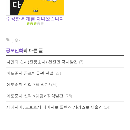
수상한 취재를 다녀왔습니다
흉가
공포만화
의 다른 글
나만의 천사(관용소녀) 완전판 국내발간
(7)
이토준지 공포박물관 완결
(27)
이토준지 신작 7월 발간!
(26)
이토준지 신작 <궤담> 정식발간!
(28)
제괴지이, 모로호시 다이지로 콜렉션 시리즈로 재출간
(14)