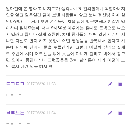
얼마전에 본 영화 '더비지트'가 생각나네요 친외할머니 외할아버지
인줄 알고 일주일간 같이 보낸 사람들이 알고 보니 정신병 치매 살
인마였다는... 거기 보면 손주들이 처음 집에 방문했을때 반갑게 맞
이하며 잘해주는데 저녁 9시30분 이후에는 절대로 문밖으로 나오
지 말라고 합니다 실제 조현병, 치매 환자들은 어떤 일정 시간이 지
나면 자신도 인지 하지 못한채 어떤 행동들을 반복해서 한다고 하
는데 만약에 안에서 문을 두들긴거면 그런게 아닐까 싶네요 실제
로 주변에 치매 어르신들 밖에 못돌아 다니게 할려고 밖에서 잠그
면 안에서 못연다거나 그런곳들을 많이 봤거든여 제가 예전에 노
인 복지 관련 일을 해서 ㅋ
ㄷㄱㄷㄱ
2017/08/26 11:53
ㄴㅌㄴㄷㄴ
ㅂㅌ느는
2017/08/26 11:54
ㄱㅌㄴㄷㄴㄷ