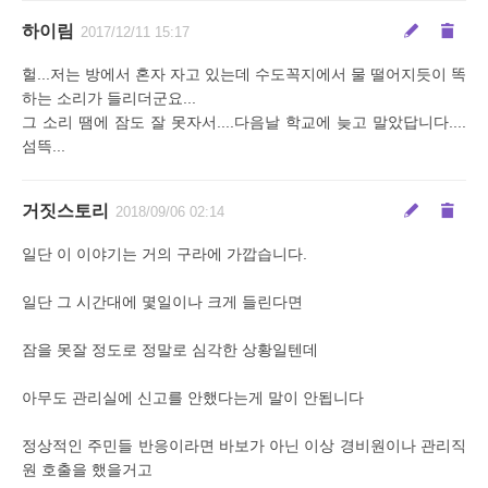
하이림
2017/12/11 15:17
헐...저는 방에서 혼자 자고 있는데 수도꼭지에서 물 떨어지듯이 똑
하는 소리가 들리더군요...
그 소리 땜에 잠도 잘 못자서....다음날 학교에 늦고 말았답니다....
섬뜩...
거짓스토리
2018/09/06 02:14
일단 이 이야기는 거의 구라에 가깝습니다.
일단 그 시간대에 몇일이나 크게 들린다면
잠을 못잘 정도로 정말로 심각한 상황일텐데
아무도 관리실에 신고를 안했다는게 말이 안됩니다
정상적인 주민들 반응이라면 바보가 아닌 이상 경비원이나 관리직
원 호출을 했을거고