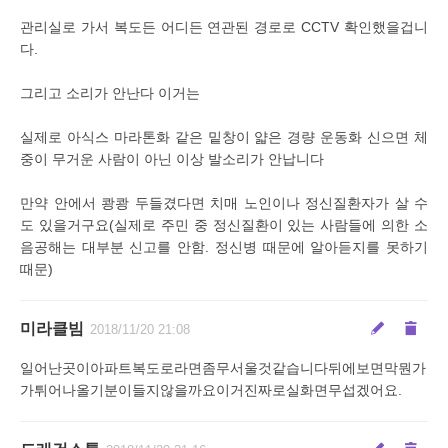
관리실로 가서 복도든 어디든 연관된 경로로 CCTV 확인했을겁니
다.
그리고 소리가 안난다 이거는
실제로 아식스 마라톤화 같은 밑창이 얇은 경량 운동화 신으면 체
중이 무거운 사람이 아닌 이상 발소리가 안납니다
만약 안에서 쾅쾅 두들겼다면 치매 노인이나 정신질환자가 살 수
도 있을거구요(실제로 주민 중 정신질환이 있는 사람들에 의한 소
음공해는 대부분 신고를 안함. 정신병 때문에 알아듣지를 못하기
때문)
미라클빔
2018/11/20 21:08
일어난곳이아파트복도로라면좀무서울것같습니다뒤에보면막뭔가
가튀어나올기분이들지않을까요이거진짜로실화면무섭겠어요.