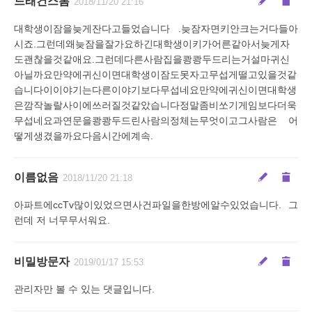
드래건스톰
2018/11/20 21:16
대학생이잠을늦게잔다고들었습니다 .늦잠자면키안크는거다들아
시죠.그런데왜늦잠을잘가요하긴대학생이키가어른같아서늦게자
도괜찮을것같애요.그런데다른사람집을쾅쾅두드리는거설마귀신
아닐까요만약에귀신이면대학생이잠도못자고무섭게떨고있을것같
습니다이이야기는다른이야기보다무섭네요만약에귀신이면대학생
은깜작놀랄사이에쓰러질것같았습니다정말좀비쏘기게임보다더욱
무섭네요과연문을쾅쾅두드린사람의정체는무엇이고그사람은 어
떻게생겼을까요다음시간에계속.
이름없음
2018/11/20 21:18
아파트에ccTv많이있었으면사건파일을한방에알수있었습니다. 그
런데 저 너무무서워요.
비밀방문자
2019/01/17 15:53
관리자만 볼 수 있는 댓글입니다.