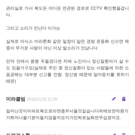
관리실로 가서 복도든 어디든 연관된 경로로 CCTV 확인했을겁니
다.
그리고 소리가 안난다 이거는
실제로 아식스 마라톤화 같은 밑창이 얇은 경량 운동화 신으면 체
중이 무거운 사람이 아닌 이상 발소리가 안납니다
만약 안에서 쾅쾅 두들겼다면 치매 노인이나 정신질환자가 살 수
도 있을거구요(실제로 주민 중 정신질환이 있는 사람들에 의한 소
음공해는 대부분 신고를 안함. 정신병 때문에 알아듣지를 못하기
때문)
미라클빔
2018/11/20 21:08
일어난곳이아파트복도로라면좀무서울것같습니다뒤에보면막뭔가
가튀어나올기분이들지않을까요이거진짜로실화면무섭겠어요.