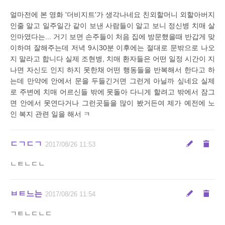
얼마전에 본 영화 '더비지트'가 생각나네요 친외할머니 외할아버지
인줄 알고 일주일간 같이 보낸 사람들이 알고 보니 정신병 치매 살
인마였다는... 거기 보면 손주들이 처음 집에 방문했을때 반갑게 맞
이하며 잘해주는데 저녁 9시30분 이후에는 절대로 문밖으로 나오
지 말라고 합니다 실제 조현병, 치매 환자들은 어떤 일정 시간이 지
나면 자신도 인지 하지 못한채 어떤 행동들을 반복해서 한다고 하
는데 만약에 안에서 문을 두들긴거면 그런게 아닐까 싶네요 실제
로 주변에 치매 어르신들 밖에 못돌아 다니게 할려고 밖에서 잠그
면 안에서 못연다거나 그런곳들을 많이 봤거든여 제가 예전에 노
인 복지 관련 일을 해서 ㅋ
ㄷㄱㄷㄱ
2017/08/26 11:53
ㄴㅌㄴㄷㄴ
ㅂㅌ느는
2017/08/26 11:54
ㄱㅌㄴㄷㄴㄷ