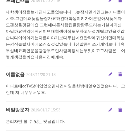
드래건스톰
2018/11/20 21:16
대학생이잠을늦게잔다고들었습니다 .늦잠자면키안크는거다들아
시죠.그런데왜늦잠을잘가요하긴대학생이키가어른같아서늦게자
도괜찮을것같애요.그런데다른사람집을쾅쾅두드리는거설마귀신
아닐까요만약에귀신이면대학생이잠도못자고무섭게떨고있을것같
습니다이이야기는다른이야기보다무섭네요만약에귀신이면대학생
은깜작놀랄사이에쓰러질것같았습니다정말좀비쏘기게임보다더욱
무섭네요과연문을쾅쾅두드린사람의정체는무엇이고그사람은 어
떻게생겼을까요다음시간에계속.
이름없음
2018/11/20 21:18
아파트에ccTv많이있었으면사건파일을한방에알수있었습니다. 그
런데 저 너무무서워요.
비밀방문자
2019/01/17 15:53
관리자만 볼 수 있는 댓글입니다.