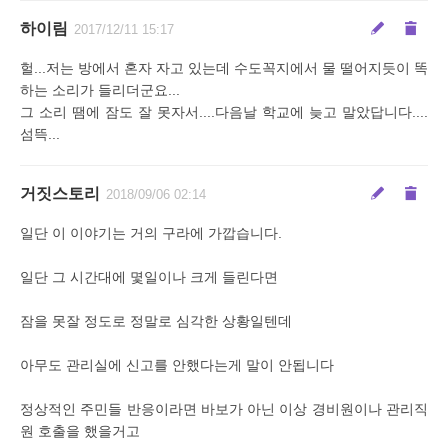
하이림
2017/12/11 15:17
헐...저는 방에서 혼자 자고 있는데 수도꼭지에서 물 떨어지듯이 똑
하는 소리가 들리더군요...
그 소리 땜에 잠도 잘 못자서....다음날 학교에 늦고 말았답니다....
섬뜩...
거짓스토리
2018/09/06 02:14
일단 이 이야기는 거의 구라에 가깝습니다.
일단 그 시간대에 몇일이나 크게 들린다면
잠을 못잘 정도로 정말로 심각한 상황일텐데
아무도 관리실에 신고를 안했다는게 말이 안됩니다
정상적인 주민들 반응이라면 바보가 아닌 이상 경비원이나 관리직
원 호출을 했을거고