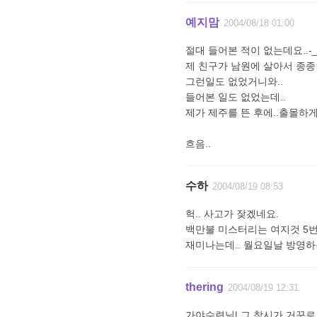
예지맘
2004/08/18 01:00
절대 들어본 적이 없는데요..-_-
제 친구가 남원에 살아서 종종
그런일도 없었거니와..
들어본 일도 없었는데..
제가 제주를 뜬 후에..출몰하게
흐음..
수하
2004/08/19 08:53
헉.. 사고가 잦겠네요.
백만불 미스터리는 여지것 5번정
재미나는데.. 월요일날 방영하는
thering
2004/08/19 12:31
가야수련님| 그 착시가 거꾸로