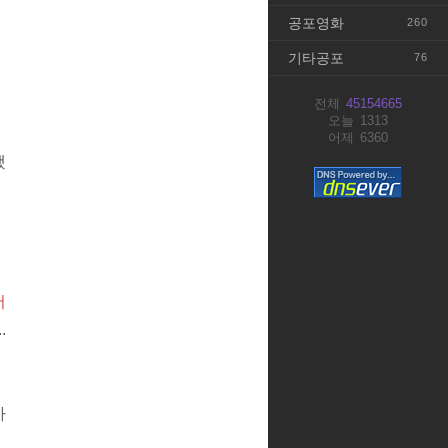
공포영화
260
기타공포
76
전체
45154665
오늘
1313
어제
6360
했
어
.
아