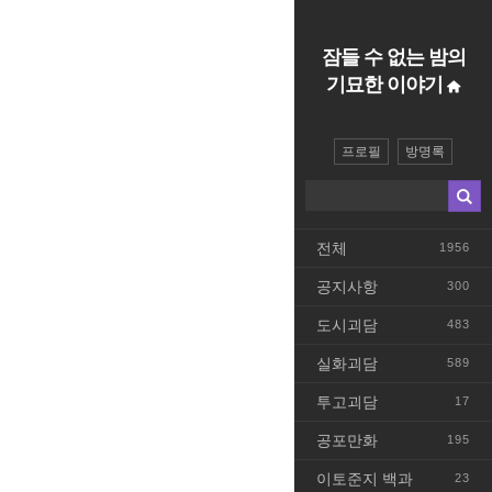
잠들 수 없는 밤의
기묘한 이야기
프로필
방명록
전체
1956
공지사항
300
도시괴담
483
실화괴담
589
투고괴담
17
공포만화
195
이토준지 백과
23