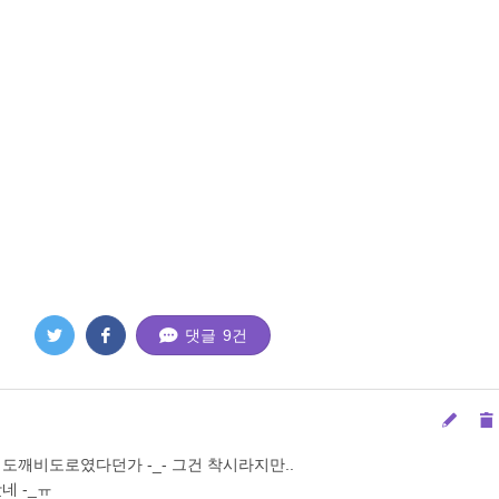
댓글
9
건
 도깨비도로였다던가 -_- 그건 착시라지만..
네 -_ㅠ