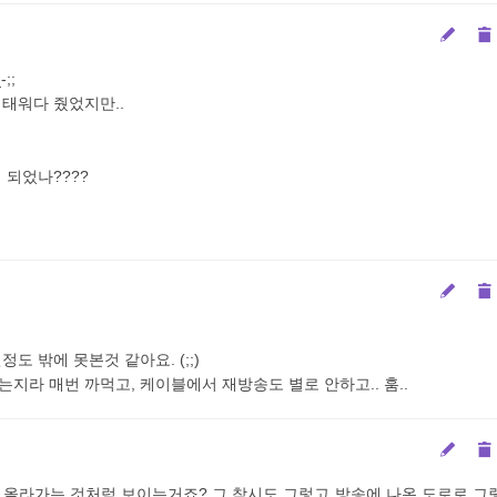
;;
 태워다 줬었지만..
 되었나????
도 밖에 못본것 같아요. (;;)
지라 매번 까먹고, 케이블에서 재방송도 별로 안하고.. 훔..
 올라가는 것처럼 보이는거죠? 그 착시도 그렇고 방송에 나온 도로로 그