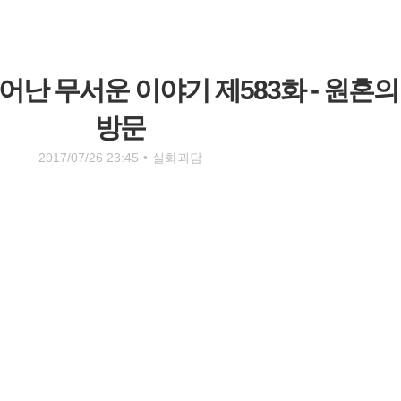
난 무서운 이야기 제583화 - 원혼의
방문
2017/07/26 23:45
•
실화괴담