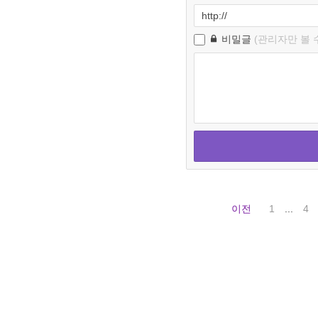
비밀글
(관리자만 볼 
이전
1
...
4