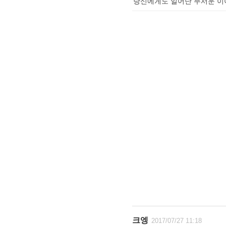
당신에게도 일어난 무서운 이야
크엥
2017/07/27 11:18