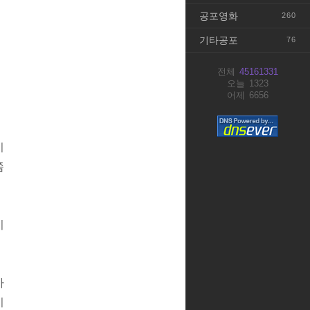
공포영화
260
기타공포
76
전체
45161331
오늘
1323
어제
6656
시
쯤
비
사
기