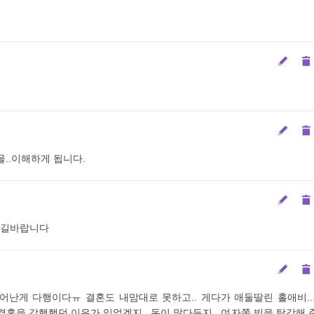
..이해하게 됩니다.
엇길바랍니다
 안태어난게 다행이다ㅠ 결혼도 내맘대로 못하고.. 게다가 애둘딸린 홀애비...
혼을 강행했던 이유가 있었겠지.. 돈이 많다든지.. 여자쪽 빚을 탕감해 