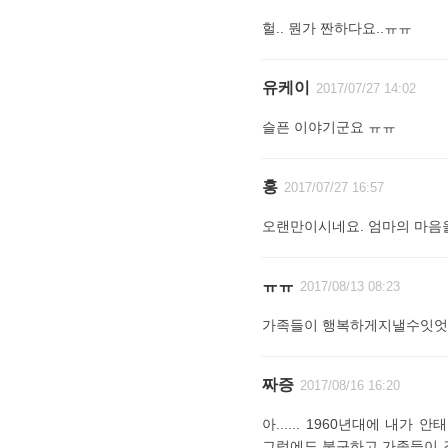
헐.. 뭔가 짠하다요..ㅠㅠ
유케이
2017/07/27 14:02
슬픈 이야기군요 ㅠㅠ
홍
2017/07/27 16:57
오랜만이시네요. 엄마의 마음을
ㅠㅠ
2017/08/13 08:23
가족들이 행복하게지낼수잇
짜증
2017/08/16 16:20
아...... 1960년대에 내가
그럼에도 불구하고 가족들이 결