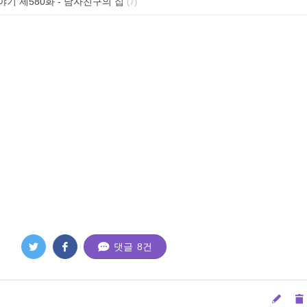
기 제580화 - 남자친구의 집
(7)
댓글
8
건