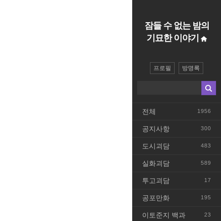
잠들 수 없는 밤의
기묘한 이야기
프로필
방명록
전체
1956
공지사항
300
도시괴담
483
실화괴담
589
투고괴담
17
공포만화
195
이토준지 백과
23