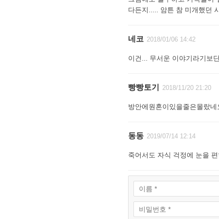
다든지..... 암튼 참 미개했던 시
네코
2018/01/06 14:42
이건... 무서운 이야기라기보
빵빵토기
2018/11/20 21:20
방안에원혼이있을줄은몰랐네
동동
2019/07/14 12:14
죽어서도 자식 걱정에 눈을 편